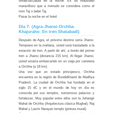
Itmad-ud-Daula en la noche. Es un mausoleo
maravilloso que a menudo se considera como el
mini Taj o bebé Taj.
Pasar la noche en el hotel.
Día 7: (Agra-Jhansi-Orchha-
Khajuraho: En tren Shatabadi)
Después de Agra, el próximo destino sería Jhansi.
Temprano en la mañana, usted será trasladado a la
estación de tren. A partir de ahí, a bordo del primer
tren a Jhansi (distancia 215 km). Al llegar Jhansi,
usted estaría embarcando en un viaje por carretera
a Orchha (a 18 km).
Una vez que un estado principesco, Orchha
encuentra en la región de Bundelkhand de Madhya
Pradesh. La ciudad de Orchha fue fundada en el
siglo 15 dC y en el mundo de hoy en día es
conocida por sus templos, numerosos palacios y
fortalezas. Muy popular entre ellos son la Jehangir
Mahal de Orchha (Arquitectura clásica Mughal), Raj
Mahal y Laxmi Narayan templo (pintura mural).